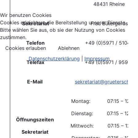
48431 Rheine
Wir benutzen Cookies
Cookies erleichtern die Bereitstellung unserer Dienste.
Sekretariat
Frau Bütergerds
Bitte wählen Sie aus, ob sie der Nutzung von Cookies
zustimmen.
Telefon
+49 (0)5971 / 51044
Cookies erlauben
Ablehnen
Datenschutzerklärung
|
Impressum
Telefax
+49 (0)5971 / 95974
E-Mail
sekretariat@grueterschule
Montag: 07:15 – 12:00 
Dienstag: 07:15 – 12.00
Öffnungszeiten
Mittwoch: 07:15 – 12:00
Sekretariat
Donnerstag: 07.15 – 12.00